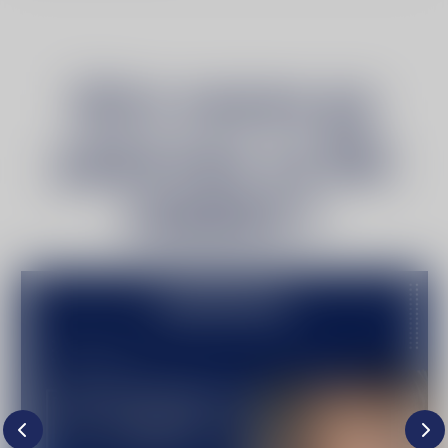
Што значи да
работиш за МА
ГАМИНГ?