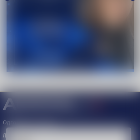
Одговорно коцкање
Лиценца бр.41-1644/1