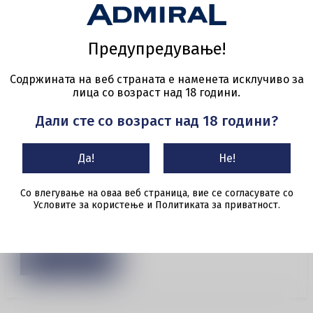
Касиер/ка
Предупредување!
(Скопје, Штип, Радовиш, Тетово)
Содржината на веб страната е наменета исклучиво за
лица со возраст над 18 години.
Во потрага си по нова работа, која е интересна и
перспективна, но и сигурна и добро платена? Ако
Дали сте со возраст над 18 години?
поседуваш одлични комуникациски вештини,
самоиницијативноста и работа во тим ти е јака
Да!
Не!
страна, динамичен си и умешен во работа под
Со влегување на оваа веб страница, вие се согласувате со
притисок? Тогаш Адмирал е за тебе!!МА Гаминг
Условите за користење и Политиката за приватност.
ДООЕЛ, општестве...
Аплицирај