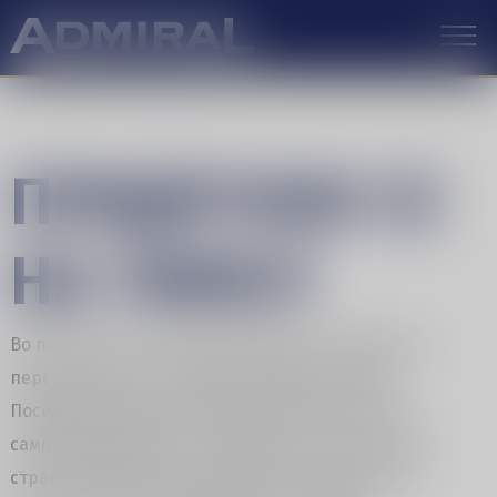
ПРИДРУЖИ СЕ
НА ТИМОТ
Во потрага си по нова работа која е интересна и
перспективна, но сигурна и добро платена?
Поседуваш одлични комуникациски вештини,
самоиницијативноста и работа во тим ти се јака
страна, динамичен си и умешен во работа под