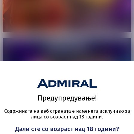
Предупредување!
Содржината на веб страната е наменета исклучиво за
лица со возраст над 18 години.
Дали сте со возраст над 18 години?